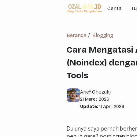
Cerita
Tu
Beranda
Blogging
Cara Mengatasi A
(Noindex) denga
Tools
Arief Ghozaly
21 Maret 2026
Update:
11 April 2026
Dulunya saya pernah berhen
penuh gara2 postingan blog 