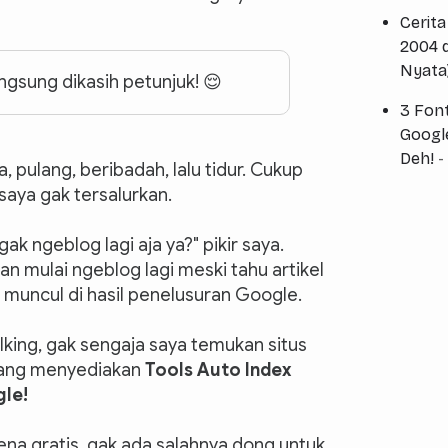
Cerit
2004 d
Nyata
angsung dikasih petunjuk! 😌
3 Font
Googl
Deh!
-
a, pulang, beribadah, lalu tidur. Cukup
aya gak tersalurkan.
 gak ngeblog lagi aja ya?" pikir saya.
an mulai ngeblog lagi meski tahu artikel
 muncul di hasil penelusuran Google.
lking, gak sengaja saya temukan situs
ang menyediakan
Tools Auto Index
gle!
rena gratis, gak ada salahnya dong untuk