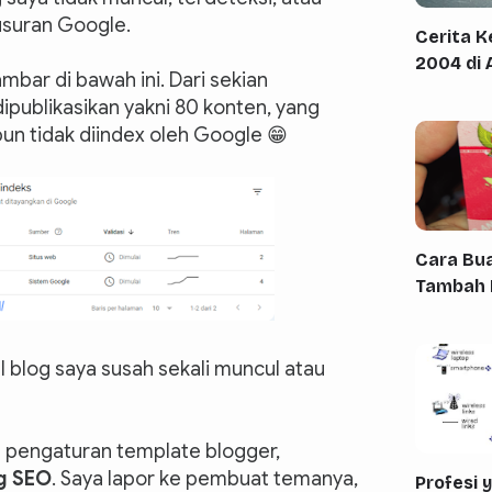
lusuran Google.
Cerita 
2004 di 
ambar di bawah ini. Dari sekian
ipublikasikan yakni 80 konten, yang
 pun tidak diindex oleh Google 😁
Cara Bua
Tambah 
l blog saya susah sekali muncul atau
2 pengaturan template blogger,
g SEO
. Saya lapor ke pembuat temanya,
Profesi 