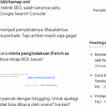
.id/sitemap.xml
teknik SEO, salah satunya yaitu
Penulis
 Google Search Console
g menjadi penyebabnya. Masalahnya
 perbaiki. Tapi artikel masih saja gagal
Posting
 cara
minta pengindeksan (Fetch as
Momen
silnya tetap NOL besar!
Jadi 
Ghoza
Cara B
Tamba
KK
- 7
Profe
h pasrah dengan blogging. Untuk apalagi
TKJ
- 
idak bisa dibaca oleh orang? Iya kan?