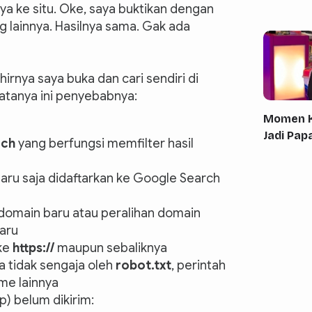
a ke situ. Oke, saya buktikan dengan
lainnya. Hasilnya sama. Gak ada
irnya saya buka dan cari sendiri di
atanya ini penyebabnya:
Momen K
Jadi Pa
rch
yang berfungsi memfilter hasil
baru saja didaftarkan ke Google Search
domain baru atau peralihan domain
aru
ke
https://
maupun sebaliknya
a tidak sengaja oleh
robot.txt
, perintah
me lainnya
p) belum dikirim: