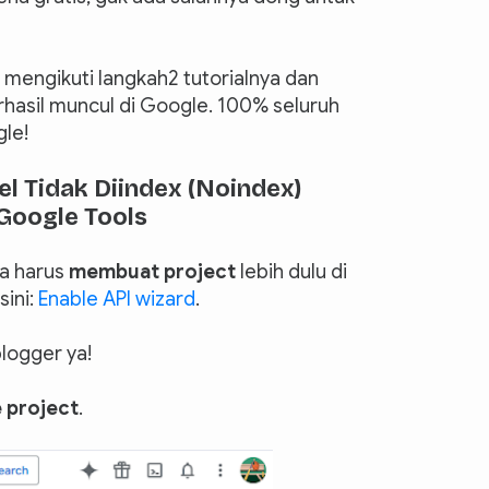
l mengikuti langkah2 tutorialnya dan
rhasil muncul di Google. 100% seluruh
gle!
el Tidak Diindex (Noindex)
Google Tools
ta harus
membuat project
lebih dulu di
sini:
Enable API wizard
.
logger ya!
 project
.