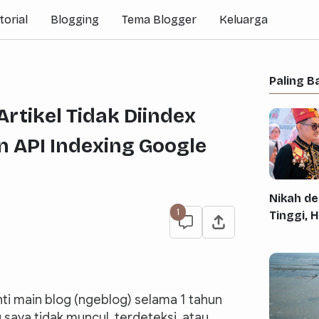
torial
Blogging
Tema Blogger
Keluarga
Paling B
rtikel Tidak Diindex
n API Indexing Google
Nikah d
1
Tinggi, 
ti main blog (ngeblog) selama 1 tahun
saya tidak muncul, terdeteksi, atau